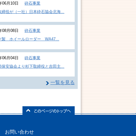
5年06月10日
砕石事業
取締役が（一社）日本砕石協会北海...
4年08月08日
砕石事業
製 ホイールローダー WA47...
4年06月04日
砕石事業
類保安協会より杉下取締役と吉田主...
一覧を見る
お問い合わせ