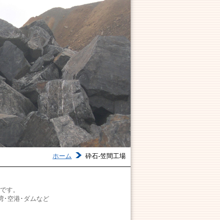
ホーム
砕石-笠間工場
です。
湾･空港･ダムなど