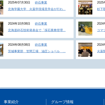
2025年07月30日
砕石事業
202
北海学園大学 火薬学現場見学会が行わ...
杉下
2024年10月08日
砕石事業
202
北海道砕石技術発表会で「採石業務管理...
コマツ
2024年08月08日
砕石事業
202
茨城事業部 笠間工場 油圧ショベル ...
火薬
事業紹介
グループ情報