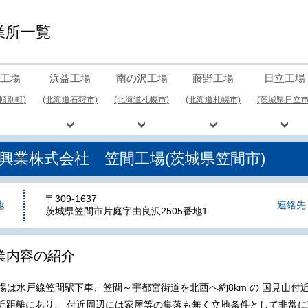
業所一覧
工場
浜益工場
南の沢工場
藤野工場
日立工場
頓別町)
(北海道石狩市)
(北海道札幌市)
(北海道札幌市)
(茨城県日立市
興業株式会社 笠間工場(茨城県笠間市)
〒309-1637
地
連絡先
茨城県笠間市片庭字由良沢2505番地1
業内容の紹介
場は水戸線笠間駅下車、笠間～宇都宮街道を北西へ約8km の 国見山付
の近距離にあり、 付近周辺には家屋等の集落も無く立地条件として非常に