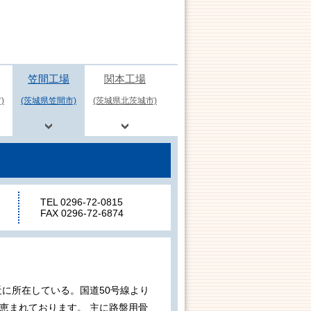
笠間工場
関本工場
)
(茨城県笠間市)
(茨城県北茨城市)
TEL 0296-72-0815
FAX 0296-72-6874
近に所在している。国道50号線より
恵まれております。 主に路盤用骨