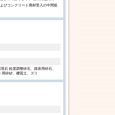
およびコンクリート廃材受入の中間処
境石 粒度調整砕石、路床用砕石、
ト用砕砂、礫質土、ズリ