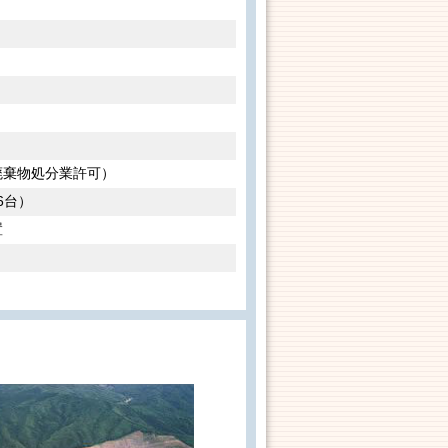
廃棄物処分業許可）
6台）
置