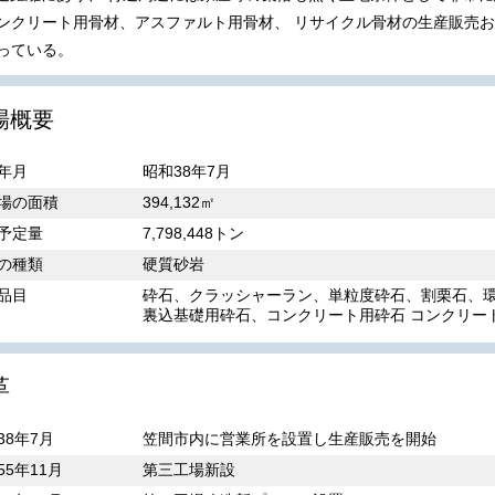
ンクリート用骨材、アスファルト用骨材、 リサイクル骨材の生産販売
っている。
場概要
年月
昭和38年7月
場の面積
394,132㎡
予定量
7,798,448トン
の種類
硬質砂岩
品目
砕石、クラッシャーラン、単粒度砕石、割栗石、環
裏込基礎用砕石、コンクリート用砕石 コンクリー
革
38年7月
笠間市内に営業所を設置し生産販売を開始
55年11月
第三工場新設