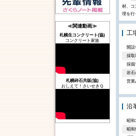
材、コ
理を行
≪関連動画≫
工
札幌生コンクリート(協)
コンクリート家族
開設
採取
採掘
岩石
札幌砕石共販(協)
営業
おしえて！さいせきＱ
沿
昭和
昭和