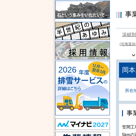
事
浜頓別
(北海道浜
2026
岡本
所在
事
笠間工
5km