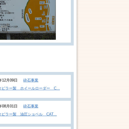
5年12月09日
砕石事業
タピラー製 ホイールローダー C...
5年08月01日
砕石事業
ピラー製 油圧ショベル CAT...