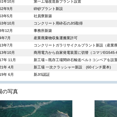
61年10月
第一工場改造新プラント設置
62年9月
砕砂プラント新設
63年5月
社員寮新築
63年10月
コンクリート用砕石のJIS取得
3年12月
事務所新築
4年7月
産業廃棄物収集運搬業許可
13年7月
コンクリートガラリサイクルプラント新設（産業
13年10月
商用電力から自家発電装置に切替（コマツEG545-
7年 11月
新工場～既存工場間砕石輸送ベルトコンベアを設
21年 4月
新工場 一次クラッシャー新設 (60インチ栗本)
19年 6月
新JIS認証
場の写真