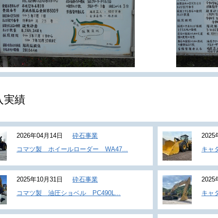
入実績
2026年04月14日
砕石事業
202
コマツ製 ホイールローダー WA47...
キャ
2025年10月31日
砕石事業
202
コマツ製 油圧ショベル PC490L...
キャタ