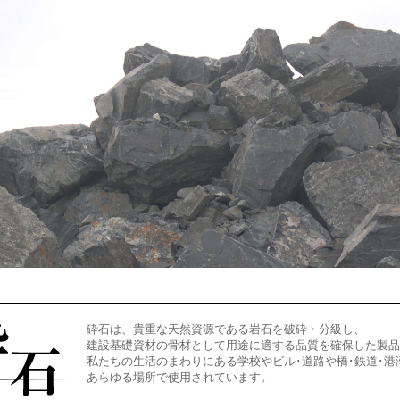
砕石は、貴重な天然資源である岩石を破砕・分級し、
建設基礎資材の骨材として用途に適する品質を確保した製品
私たちの生活のまわりにある学校やビル･道路や橋･鉄道･港
あらゆる場所で使用されています。