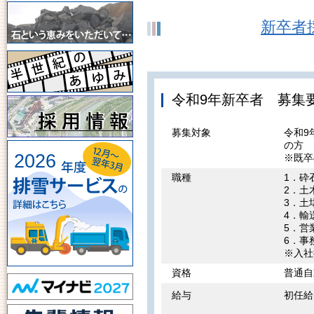
新卒者
令和9年新卒者 募集
募集対象
令和9
の方
2026
※既卒
職種
1．砕
2．土
3．土
4．輸
5．営
6．事
※入社
資格
普通自
給与
初任給
総