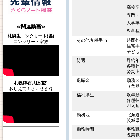
高校卒
専門・
大学卒
≪関連動画≫
※各種
札幌生コンクリート(協)
その他各種手当
時間外
コンクリート家族
住宅手
子ども
待遇
昇給年
各種社
労災上
退職金
勤務３
札幌砕石共販(協)
（業界
おしえて！さいせきＱ
福利厚生
永年勤
各種技
即入居
勤務地
北海道
茨城県
勤務時間
事務職
現業職