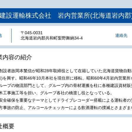
建設運輸株式会社 岩内営業所(北海道岩内郡
〒045-0031
地
連絡先
北海道岩内郡共和町梨野舞納34-4
業内容の紹介
創設者故岡本繁信が昭和28年取締役として在籍していた北海道貨物自動
目)を興す。昭和46年10月本社を現住所に移転、昭和60年4月岩内営業
ループの物流部門として、グループ内の骨材運搬を柱に各種建設資材販
木工事施工等を担い、グループ各社の橋渡し役となっている。
安全確保を重要なテーマとしてドライブレコーダー搭載による運転者の
方事故の防止、アルコールチェッカーによる飲酒運転の撲滅とさまざま
社概要