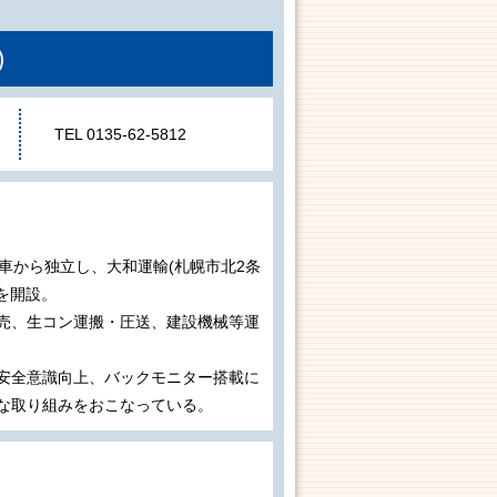
)
TEL 0135-62-5812
車から独立し、大和運輸(札幌市北2条
所を開設。
売、生コン運搬・圧送、建設機械等運
安全意識向上、バックモニター搭載に
な取り組みをおこなっている。