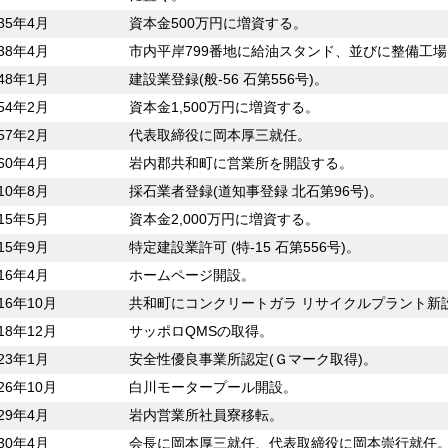
35年4月
資本金500万円に増資する。
38年4月
市内平岸799番地に給油スタンド、並びに整備工場(
48年1月
建設業登録(般-56 石第556号)。
54年2月
資本金1,500万円に増資する。
57年2月
代表取締役に岡本厚三就任。
60年4月
岩内郡共和町に営業所を開設する。
10年8月
採石業者登録(道知事登録 北石第96号)。
15年5月
資本金2,000万円に増資する。
15年9月
特定建設業許可 (特-15 石第556号)。
16年4月
ホームページ開設。
16年10月
共和町にコンクリートガラ リサイクルプラント新設
18年12月
サッポロQMSの取得。
23年1月
安全性優良事業所認定(Ｇマーク取得)。
26年10月
白川モータープール開設。
29年4月
岩内営業所社員寮移転。
30年4月
会長に岡本厚三就任、代表取締役に岡本崇行就任