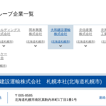
ループ企業一覧
ールディングス
岡本興業
大和建設運輸
北信産業
北
株式会社
株式会社
株式会社
株式会社
工
海道札幌市)
(北海道札幌市)
(北海道札幌市)
(北海道札幌市)
(北
ヌケー
組合
幌市)
建設運輸株式会社 札幌本社(北海道札幌市)
〒005-8585
地
連絡
北海道札幌市南区真駒内本町1丁目1番1号