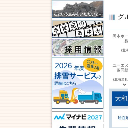
グ
岡本ホ
(北
2026
ユーエ
協同
(北海道札
大和
所在