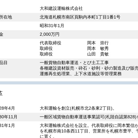
大和建設運輸株式会社
所在地
北海道札幌市南区頁駒内本町1丁目1番1号
昭和31年1月
金
2,000万円
代表取締役 岡本 崇行
取締役 岡本 敏秀
取締役 山田 貴敏
品目
一般貨物自動車運送・とび土工工事
各種建設資材販売・砕石・砂利・砂の製造及び販
運搬再生処理業、上下水道施設等管理業務
革
28年4月
大和運輸を創立(札幌市北2条東2丁目)。
30年11月
一般区域貨物自動車運送事業認可(札陸自認第828
31年1月
大和運輸株式会社を設立。代表取締役に岡本繁信が
を札幌市南10条西11丁目、営業所を札幌市豊平
に置く。