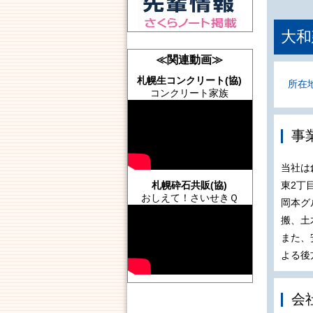
大和
≪関連動画≫
札幌生コンクリート(協)
所在
コンクリート家族
事
当社は
東2丁
札幌砕石共販(協)
おしえて！さいせきＱ
岡本グ
搬、土
また、
よる後
会