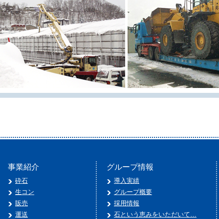
事業紹介
グループ情報
砕石
導入実績
生コン
グループ概要
販売
採用情報
運送
石という恵みをいただいて…