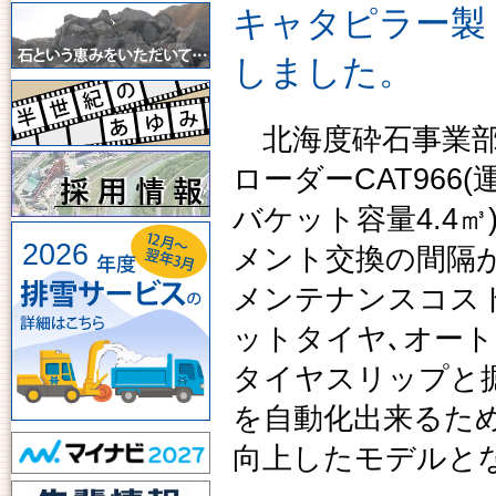
キャタピラー製 
しました。
北海度砕石事業部
ローダーCAT966(運
バケット容量4.4
2026
メント交換の間隔
メンテナンスコス
ットタイヤ､オート
タイヤスリップと
を自動化出来るた
向上したモデルと