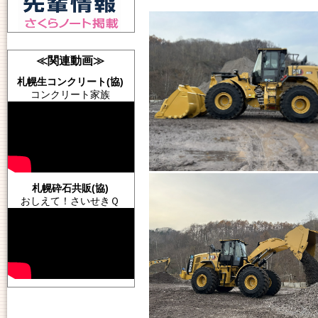
≪関連動画≫
札幌生コンクリート(協)
コンクリート家族
札幌砕石共販(協)
おしえて！さいせきＱ