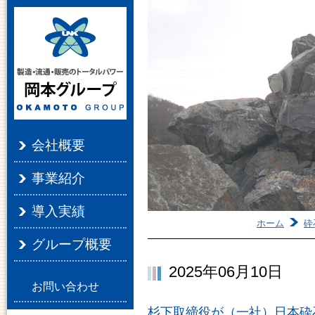
会社概要
事業紹介
導入実績
ホーム
砕
グループ概要
2025年06月10日
お問い合わせ
杉下取締役が（一社）日本砕