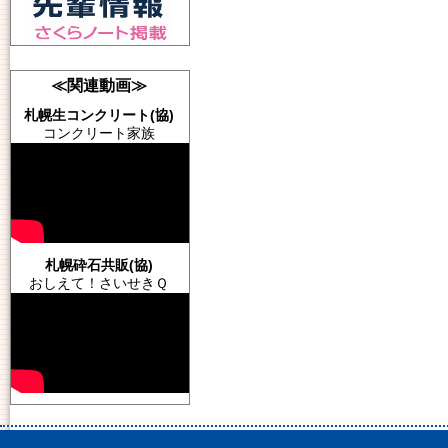
≪関連動画≫
札幌生コンクリート(協)
コンクリート家族
札幌砕石共販(協)
おしえて！さいせきＱ