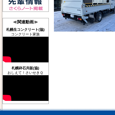
≪関連動画≫
札幌生コンクリート(協)
コンクリート家族
札幌砕石共販(協)
おしえて！さいせきＱ