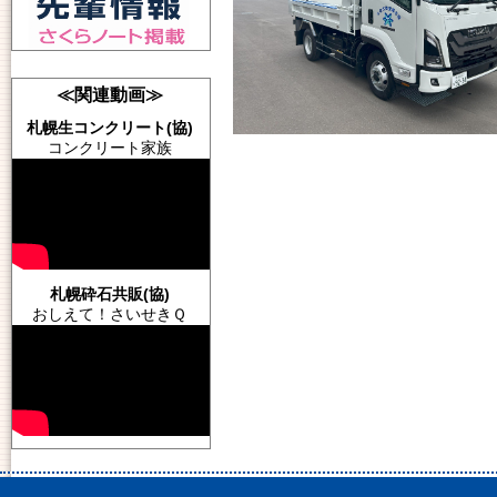
≪関連動画≫
札幌生コンクリート(協)
コンクリート家族
札幌砕石共販(協)
おしえて！さいせきＱ