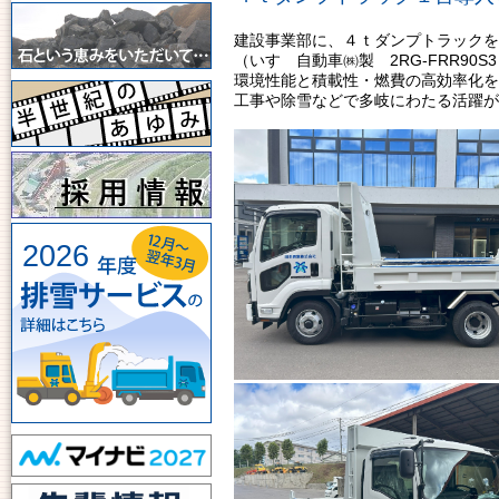
建設事業部に、４ｔダンプトラックを
（いすゞ自動車㈱製 2RG-FRR90S
環境性能と積載性・燃費の高効率化を
工事や除雪などで多岐にわたる活躍が
2026