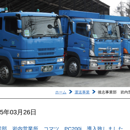
ホーム
運送事業
後志事業部 岩内営
25年03月26日
部 岩内営業所 コマツ PC200i 導入致しました。