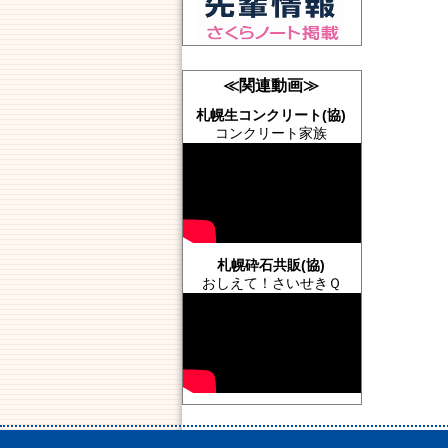
≪関連動画≫
札幌生コンクリート(協)
コンクリート家族
札幌砕石共販(協)
おしえて！さいせきＱ