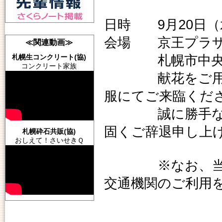
日時 9月20日（
会場 京王プラザ
≪関連動画≫
札幌市中央区北5条
札幌生コンクリート(協)
コンクリート家族
献花をご用意し
服にてご来臨くだ
誠に勝手ながら
固くご辞退申し上
札幌砕石共販(協)
おしえて！さいせきＱ
※なお、当日は
交通機関のご利用