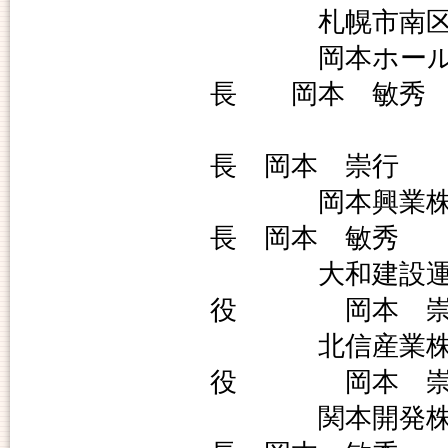
札幌市南区真駒
岡本ホールディ
長 岡本 敏秀
代表
長 岡本 崇行
岡本興業株
長 岡本 敏秀
大和建設運
役 岡本 崇
北信産業
役 岡本 崇
関本開発株