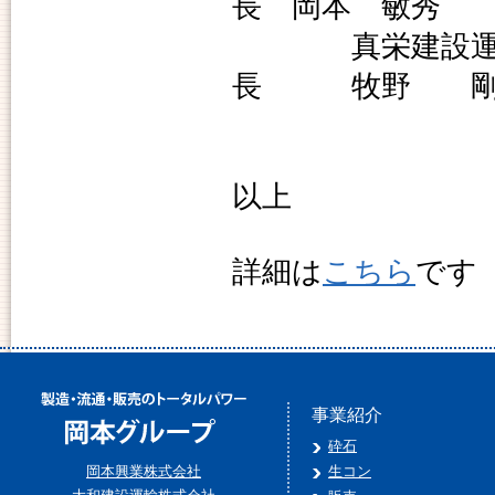
長 岡本 敏秀
真栄建設運
長 牧野 
以上
詳細は
こちら
です
事業紹介
砕石
岡本興業株式会社
生コン