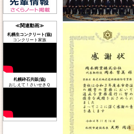
≪関連動画≫
札幌生コンクリート(協)
コンクリート家族
札幌砕石共販(協)
おしえて！さいせきＱ