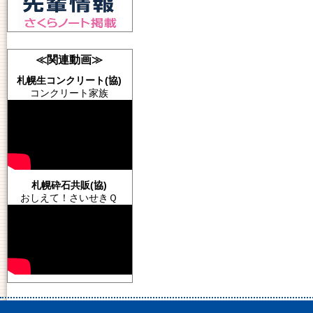
≪関連動画≫
札幌生コンクリート(協)
コンクリート家族
札幌砕石共販(協)
おしえて！さいせきＱ