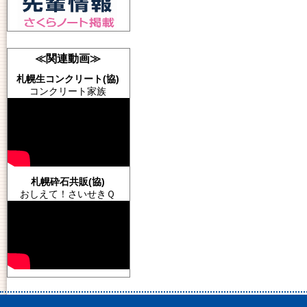
≪関連動画≫
札幌生コンクリート(協)
コンクリート家族
札幌砕石共販(協)
おしえて！さいせきＱ