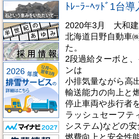
ﾄﾚｰﾗｰﾍｯﾄﾞ1
2020年3月 大
北海道日野自動車㈱
た。
2段過給ターボと、
ンは
2026
小排気量ながら高
輸送能力の向上と
停止車両や歩行者を
ラッシュセーフテ
システム)などの
燃費向上と安全性