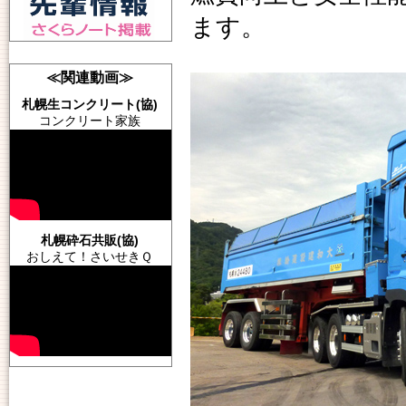
ます。
≪関連動画≫
札幌生コンクリート(協)
コンクリート家族
札幌砕石共販(協)
おしえて！さいせきＱ