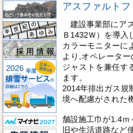
アスファルトフ
建設事業部にアス
Ｂ1432Ｗ）を導
カラーモニターに
より,オペレータ
ジャストを兼任す
2026
ます。
2014年排出ガス
境へ配慮がされた
舗設施工巾が1.4
旧や生活道路など