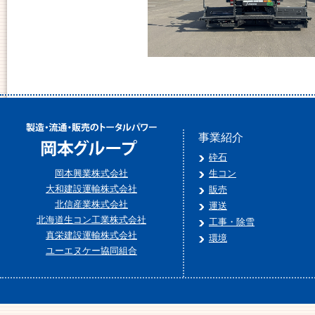
事業紹介
砕石
岡本興業株式会社
生コン
大和建設運輸株式会社
販売
北信産業株式会社
運送
北海道生コン工業株式会社
工事・除雪
真栄建設運輸株式会社
環境
ユーエヌケー協同組合