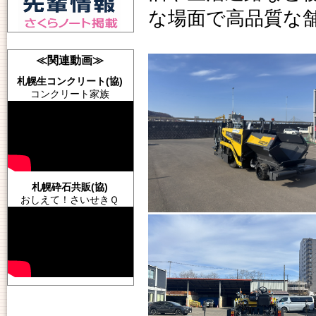
な場面で高品質な
≪関連動画≫
札幌生コンクリート(協)
コンクリート家族
札幌砕石共販(協)
おしえて！さいせきＱ